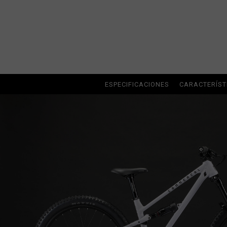
Albania, Shqipë
Angola
Anguila
Antigua y Barb
ESPECIFICACIONES
CARACTERÍST
Argelia, Dzayer
Argentina
Armenia, Haya
Aruba
Austria, Österr
Azerbaiyán, Az
Bahamas
Bangladés, Bang