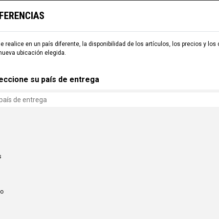
EFERENCIAS
TARIA
ESQUÍ
COMMENCAL WORLD
B2B
e realice en un país diferente, la disponibilidad de los artículos, los precios y los
nueva ubicación elegida.
eccione su país de entrega
s
co