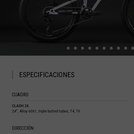
Barbados
Ba
Bélgica, België
Belice, Belize
Benín, Bénin
Bermudas
ESPECIFICACIONES
Bharôt ভাৰত, Bh
Bhārat भारत, Bh
Bielorrusia, Bi
CUADRO
Birmania, Myan
CLASH 24
Bonaire, San E
24'', Alloy 6061, triple butted tubes, T4, T6.
Bosnia y Herze
DIRECCIÓN
Botsuana, Bot