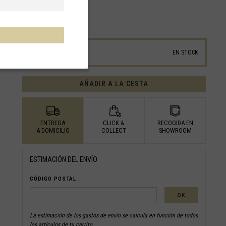
ID/SKU :
BT5CLA24EU124
GUÍA DE TALLAS
24
EN STOCK
AÑADIR A LA CESTA
ENTREGA
CLICK &
RECOGIDA EN
A DOMICILIO
COLLECT
SHOWROOM
ESTIMACIÓN DEL ENVÍO
CÓDIGO POSTAL :
OK
La estimación de los gastos de envío se calcula en función de todos
los artículos de tu carrito.