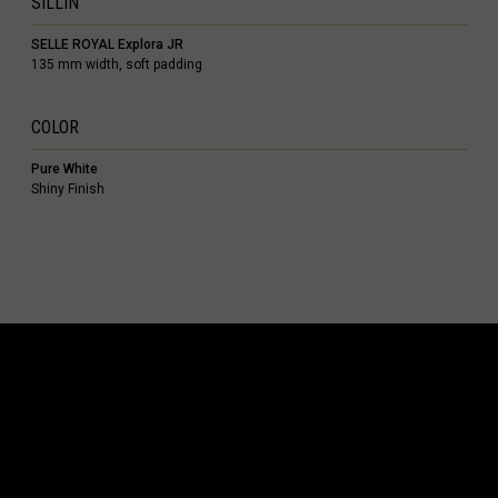
SILLÍN
Kıbrıs
SELLE ROYAL Explora JR
135 mm width, soft padding
Comoras, جزر القمر Comores Koromi
COLOR
e
Pure White
Shiny Finish
 Côte d'Ivoire
ska
nmark