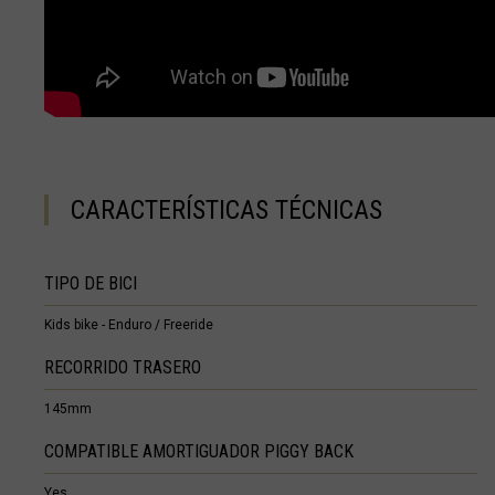
Francia - Guay
Francia - Marti
Francia - Mayot
Francia - San 
Francia - San M
CARACTERÍSTICAS TÉCNICAS
Gaana, Ghana,
Gabón, Républi
TIPO DE BICI
Gambia
Kids bike - Enduro / Freeride
Georgia, Sak'a
RECORRIDO TRASERO
Gibraltar
145mm
Granada, Gren
COMPATIBLE AMORTIGUADOR PIGGY BACK
Grecia, Hellas
Yes