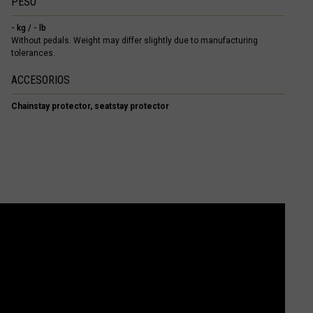
PESO
- kg / - lb
Without pedals. Weight may differ slightly due to manufacturing
tolerances.
ACCESORIOS
Chainstay protector, seatstay protector