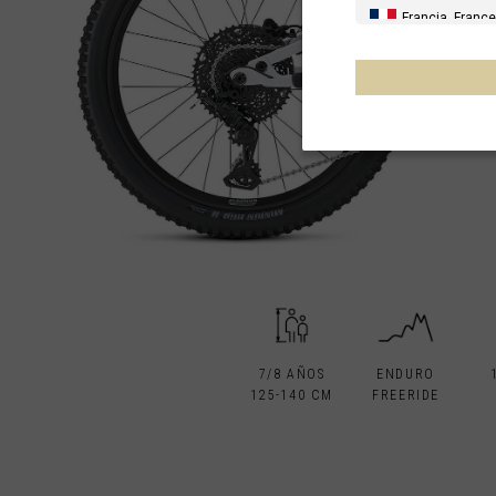
Francia, France
España, Espany
Alemania, Deu
Reino Unido
Italia
Francia - Reuni
Australia
Nueva Zelanda
Otros países
7/8 AÑOS
ENDURO
125-140 CM
FREERIDE
Al-'Iraq العراق
Åland