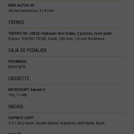
RIDE ALPHA 40
40 mm extension, 31.8 mm
FRENOS
гария
TEKTRO HD-J2820, Hydraulic disc brake, 2 pistons, resin pads
Rotors: TEKTRO TR180, 6-bolt, 180 mm, 1.8 mm thickness
CAJA DE PEDALIER
ndi
PROWHEEL
 འབྲུག་ཡུལ
BB92 MTB
CASSETTE
chea កម្ពុជា
MICROSHIFT Advent X
eroon, Cameroun
10s, 11-48t
r قطر
RADIOS
chad, تشاد
SAPIM D-LIGHT
2.0-1.65-2.0mm, double butted, stainless, with Nylok, black
guó 中国