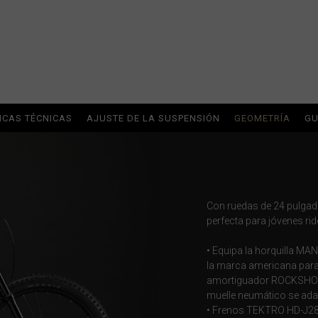
ria
uda, Antigua and Barbuda
Arabia Saudita, Al-‘Arabiyyah as Sa‘ūdiyyah المملكة العربية السعودية
ICAS TÉCNICAS
AJUSTE DE LA SUSPENSIÓN
GEOMETRÍA
GU
stán
Con ruedas de 24 pulgad
perfecta para jóvenes rid
eich
• Equipa la horquilla MA
ərbaycan
la marca americana para 
amortiguador ROCKSHOX D
muelle neumático se adap
• Frenos TEKTRO HD-J282
ladesh বাংলাদেশ