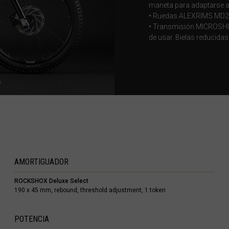
maneta para adaptarse 
• Ruedas ALEXRIMS MD25,
• Transmisión MICROSHIFT
réin, البحرينAl-Bahrayn
de usar. Bielas reducid
, Belgique, Belgien
arôt ভারত, India, Bhārat ભારત, Bhārat भारत, Bhārata ಭಾರತ, Bhārat भारत, Bhāratam ഭാ
arôtô ଭାରତ, Bhārat ਭਾਰਤ, Bhāratam भारतम्, Bārata பாரதம், Bhāratadēsam భారత దేశం
elaruś, Беларусь
AMORTIGUADOR
ma မြန်မာ
ROCKSHOX Deluxe Select
ustaquio y Saba
190 x 45 mm, rebound, threshold adjustment, 1 token
govina, Bosnia I Hercegovína, Босна и Херцеговина
POTENCIA
swana