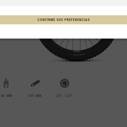
a, Espainia
CONFIRME SUS PREFERENCIAS
tschland
ón
, New Zealand, Aotearoa
145 MM
145 MM
24" / 24"
Afganistán, افغانستانAfghanestan