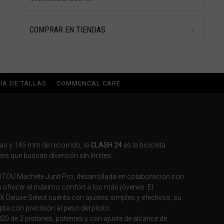
COMPRAR EN TIENDAS
ÍA DE TALLAS
COMMENCAL CARE
as y 145 mm de recorrido, la
CLASH 24
es la bicicleta
ers que buscan diversión sin límites.
NITOU Machete Junit Pro, desarrollada en colaboración con
ofrecer el máximo confort a los más jóvenes. El
eluxe Select cuenta con ajustes simples y efectivos; su
ta con precisión al peso del piloto.
0 de 2 pistones, potentes y con ajuste de alcance de