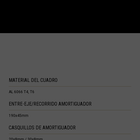
ana Francesa
nica
te
Bartolomé
artín
 Gana, Gana
que gabonaise
MATERIAL DEL CUADRO
AL 6066 T4, T6
rt'velo საქართველო
ENTRE-EJE/RECORRIDO AMORTIGUADOR
190x45mm
ada
CASQUILLOS DE AMORTIGUADOR
 Ελλάς
20x8mm / 30x8mm