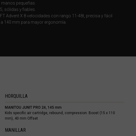
a manos pequeñas.
 sólidas y fiables.
 Advent X 8 velocidades con rango 11-48t, precisa y fácil
as a 140 mm para mayor ergonomía.
രതം, Bhārat भारत,
HORQUILLA
MANITOU JUNIT PRO 24, 145 mm
Kids specific air cartridge, rebound, compression. Boost (15 x 110
mm), 40 mm Offset
MANILLAR