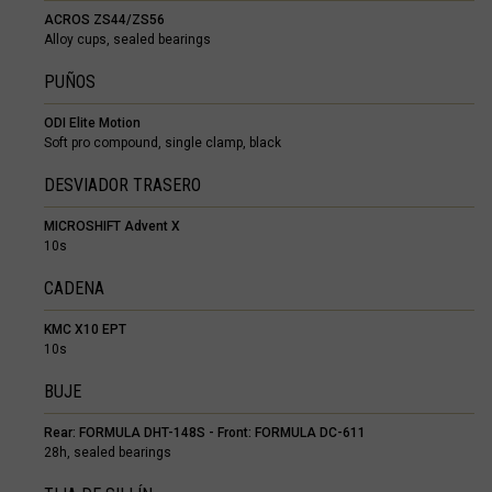
ACROS ZS44/ZS56
Brasil
Alloy cups, sealed bearings
Brunéi
PUÑOS
Bulgariya, Бъл
ODI Elite Motion
Soft pro compound, single clamp, black
Burkina Faso
DESVIADOR TRASERO
Burundi, Uburu
MICROSHIFT Advent X
Bután, Druk Yul,
10s
Cabo Verde
CADENA
Camboya, Kampu
KMC X10 EPT
Camerún, Cam
10s
Catar, Qaṭa
BUJE
Chad, T
Rear: FORMULA DHT-148S - Front: FORMULA DC-611
28h, sealed bearings
China, Zhōng