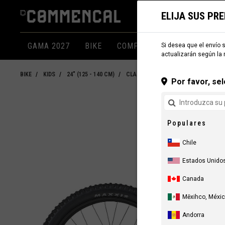
ELIJA SUS PR
GAMA 2027
BIKE
COMPONENTES
INDUMEN
Si desea que el envío s
actualizarán según la 
BIKE
KIDS
24" (125 - 140 CM)
CLASH 24"
Por favor, sel
Populares
Chile
Estados Unido
Canada
Mēxihco, Méxi
Andorra