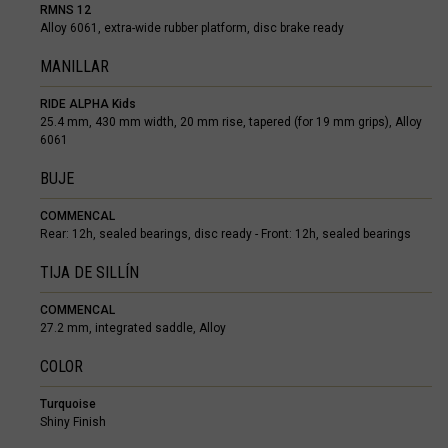
RMNS 12
Alloy 6061, extra-wide rubber platform, disc brake ready
Brasil
MANILLAR
Brunéi
Bulgariya, Бъл
RIDE ALPHA Kids
25.4 mm, 430 mm width, 20 mm rise, tapered (for 19 mm grips), Alloy
Burkina Faso
6061
Burundi, Uburu
BUJE
Bután, Druk Yul,
COMMENCAL
Rear: 12h, sealed bearings, disc ready - Front: 12h, sealed bearings
Cabo Verde
TIJA DE SILLÍN
Camboya, Kampu
COMMENCAL
Camerún, Cam
27.2 mm, integrated saddle, Alloy
Catar, Qaṭa
COLOR
Chad, T
Turquoise
Shiny Finish
China, Zhōng