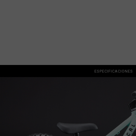
Albania, Shqipë
Angola
Anguila
Antigua y Barb
Argelia, Dzayer
Argentina
ESPECIFICACIONES
Armenia, Haya
Aruba
Austria, Österr
Azerbaiyán, Az
Bahamas
Bangladés, Bang