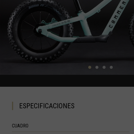
Barbados
Ba
Bélgica, België
Belice, Belize
Benín, Bénin
Bermudas
Bharôt ভাৰত, Bh
Bhārat भारत, Bh
Bielorrusia, Bi
Birmania, Myan
ESPECIFICACIONES
Bonaire, San E
Bosnia y Herze
CUADRO
Botsuana, Bot