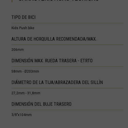
Francia - Guay
Francia - Marti
TIPO DE BICI
Francia - Mayot
Kids Push bike
Francia - San 
ALTURA DE HORQUILLA RECOMENDADA/MAX.
Francia - San M
206mm
Gaana, Ghana,
DIMENSIÓN MAX. RUEDA TRASERA - ETRTO
Gabón, Républi
58mm - Ø203mm
Gambia
DIÁMETRO DE LA TIJA/ABRAZADERA DEL SILLÍN
Georgia, Sak'a
27,2mm - 31,8mm
Gibraltar
DIMENSIÓN DEL BUJE TRASERO
Granada, Gren
3/8’’x104mm
Grecia, Hellas