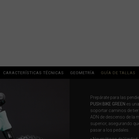
ria
uda, Antigua and Barbuda
Arabia Saudita, Al-‘Arabiyyah as Sa‘ūdiyyah المملكة العربية السعودية
CARACTERÍSTICAS TÉCNICAS
GEOMETRÍA
GUÍA DE TALLAS
stán
Prepárate para las pendie
eich
PUSH BIKE GREEN
es una
soportar caminos de tier
ərbaycan
ADN de descenso de la ma
superior, asegurando que
pasar a los pedales.
ladesh বাংলাদেশ