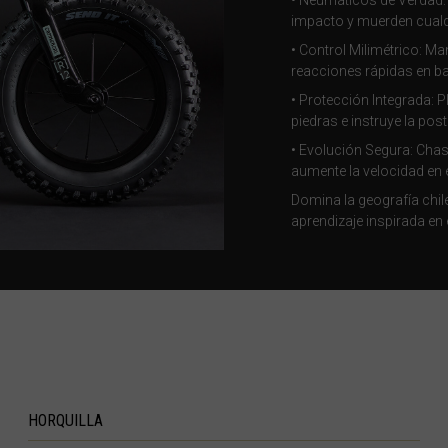
• Neumáticos de Verdad
impacto y muerden cualqu
• Control Milimétrico: M
réin, البحرينAl-Bahrayn
reacciones rápidas en b
, Belgique, Belgien
• Protección Integrada: 
piedras e instruye la po
• Evolución Segura: Cha
aumente la velocidad en e
Domina la geografía chile
aprendizaje inspirada en e
arôt ভারত, India, Bhārat ભારત, Bhārat भारत, Bhārata ಭಾರತ, Bhārat भारत, Bhāratam ഭാ
arôtô ଭାରତ, Bhārat ਭਾਰਤ, Bhāratam भारतम्, Bārata பாரதம், Bhāratadēsam భారత దేశం
elaruś, Беларусь
ma မြန်မာ
ustaquio y Saba
govina, Bosnia I Hercegovína, Босна и Херцеговина
HORQUILLA
swana