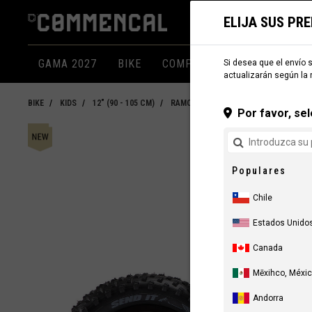
ELIJA SUS PR
GAMA 2027
BIKE
COMPONENTES
INDUMEN
Si desea que el envío s
actualizarán según la 
BIKE
KIDS
12" (90 - 105 CM)
RAMONES 12"
Por favor, sel
Populares
Chile
Estados Unido
Canada
Mēxihco, Méxi
Andorra