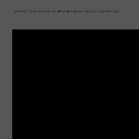
Chipre, Κύπρος 
Las especificaciones de la bicicleta están sujetas a cambios sin previo aviso.
Colombia
Corea del Nort
Corea del Sur
Costa de Marfil,
Costa Rica
Croacia, Hrvat
Cuba
Curazao
Dinamarca, Da
Dominica
Ecuador