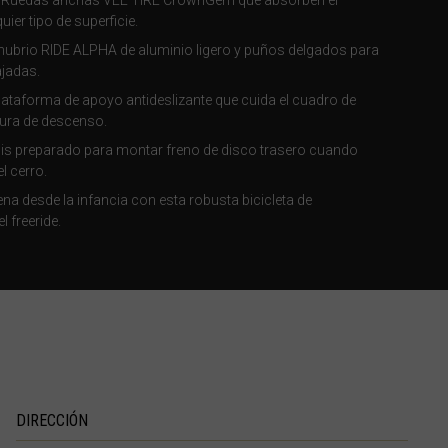
: Ruedas anchas VEE TIRE CrownGem que absorben el
ier tipo de superficie.
anubrio RIDE ALPHA de aluminio ligero y puños delgados para
ajadas.
Plataforma de apoyo antideslizante que cuida el cuadro de
stura de descenso.
sis preparado para montar freno de disco trasero cuando
l cerro.
na desde la infancia con esta robusta bicicleta de
l freeride.
രതം, Bhārat भारत,
DIRECCIÓN