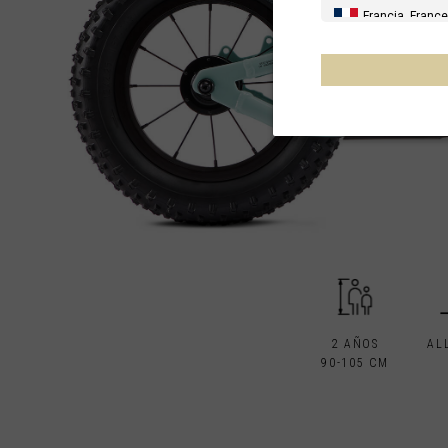
Francia, France
España, Espany
Alemania, Deu
Reino Unido
Italia
Francia - Reuni
Australia
Nueva Zelanda
Otros países
2 AÑOS
AL
90-105 CM
Al-'Iraq العراق
Åland