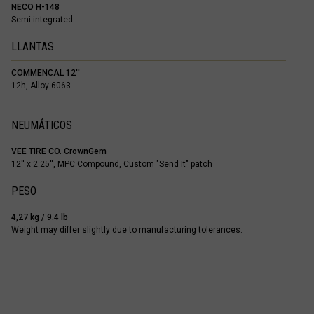
NECO H-148
Semi-integrated
LLANTAS
COMMENCAL 12''
12h, Alloy 6063
NEUMÁTICOS
VEE TIRE CO. CrownGem
12'' x 2.25'', MPC Compound, Custom "Send It" patch
PESO
4,27 kg / 9.4 lb
Weight may differ slightly due to manufacturing tolerances.