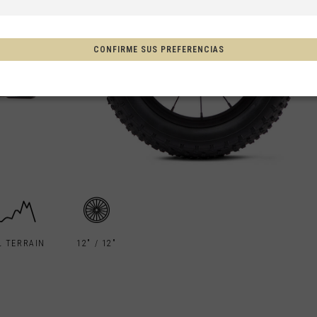
a, Espainia
CONFIRME SUS PREFERENCIAS
tschland
ón
, New Zealand, Aotearoa
L TERRAIN
12" / 12"
Afganistán, افغانستانAfghanestan