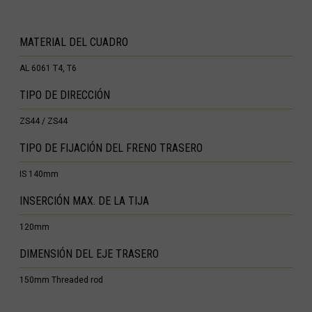
ana Francesa
nica
MATERIAL DEL CUADRO
te
AL 6061 T4, T6
Bartolomé
TIPO DE DIRECCIÓN
artín
ZS44 / ZS44
 Gana, Gana
TIPO DE FIJACIÓN DEL FRENO TRASERO
que gabonaise
IS 140mm
INSERCIÓN MAX. DE LA TIJA
rt'velo საქართველო
120mm
DIMENSIÓN DEL EJE TRASERO
ada
150mm Threaded rod
 Ελλάς