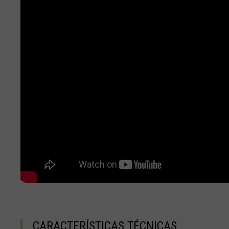
Egipto, مصرMi
El Salvador
Eslovaquia, Sl
Eslovenia, Slov
Estonia, Eesti
Etiopía, Ityop'
Filipinas, Philip
Finlandia, Suom
Fiyi, Fiji, Viti, फ़ि
Francia - Guad
CARACTERÍSTICAS TÉCNICAS