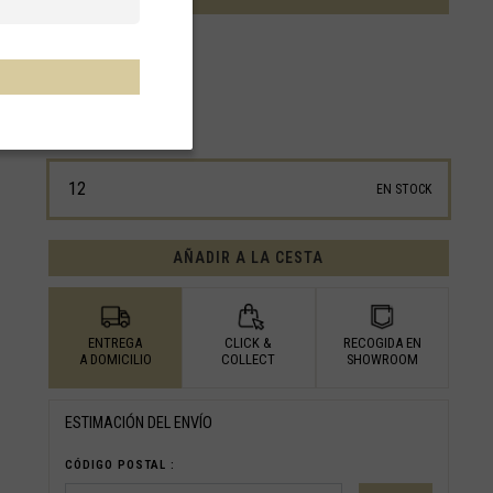
$226.891
sin IVA
ID/SKU :
BT5RMN12PB312
GUÍA DE TALLAS
12
EN STOCK
AÑADIR A LA CESTA
ENTREGA
CLICK &
RECOGIDA EN
A DOMICILIO
COLLECT
SHOWROOM
ESTIMACIÓN DEL ENVÍO
CÓDIGO POSTAL :