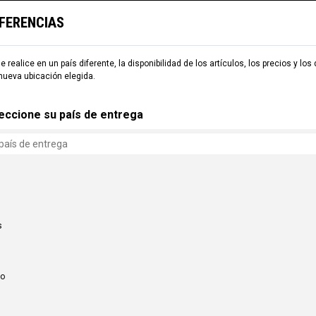
EFERENCIAS
TARIA
ESQUÍ
COMMENCAL WORLD
B2B
e realice en un país diferente, la disponibilidad de los artículos, los precios y los
nueva ubicación elegida.
eccione su país de entrega
s
co