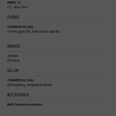
RMNS 12
12", alloy 6061
PUÑOS
гария
COMMENCAL Kids
19 mm grips (ID), kids hands specific
ndi
RADIOS
 འབྲུག་ཡུལ
2.0 mm
ED black
SILLÍN
chea កម្ពុជា
COMMENCAL Kids
eroon, Cameroun
Soft padding, integrated handle
r قطر
ACCESORIOS
chad, تشاد
Bell, footrest protector
guó 中国