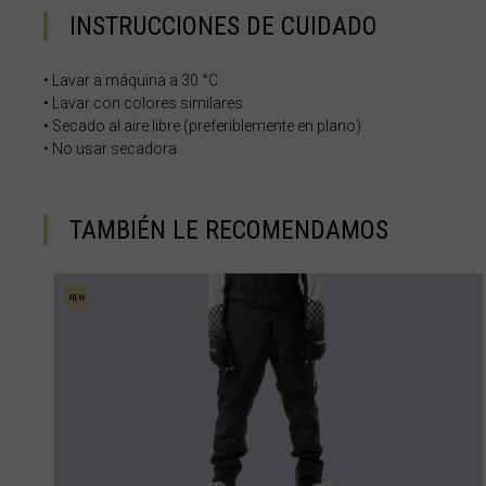
Chipre, Κύπρος 
INSTRUCCIONES DE CUIDADO
Colombia
• Lavar a máquina a 30 °C
• Lavar con colores similares
• Secado al aire libre (preferiblemente en plano)
Corea del Nort
• No usar secadora
Corea del Sur
Costa de Marfil,
TAMBIÉN LE RECOMENDAMOS
Costa Rica
Croacia, Hrvat
Cuba
Curazao
Dinamarca, Da
Dominica
Ecuador