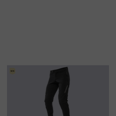
Kıbrıs
Comoras, جزر القمر Comores Koromi
e
 Côte d'Ivoire
ska
nmark