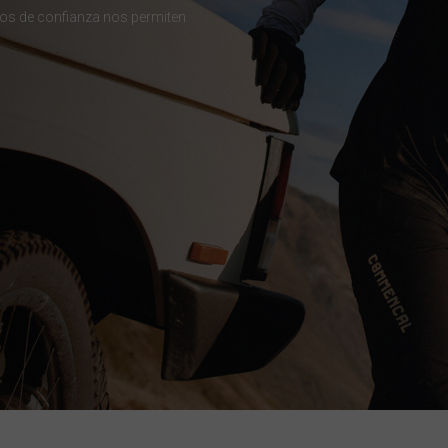
ios de confianza nos permiten
гария
ndi
 འབྲུག་ཡུལ
chea កម្ពុជា
eroon, Cameroun
r قطر
chad, تشاد
guó 中国