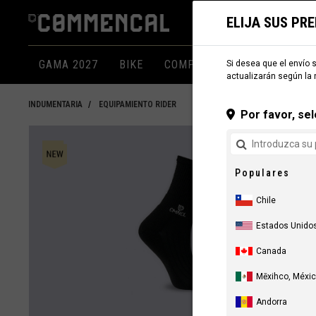
ELIJA SUS PR
GAMA 2027
BIKE
COMPONENTES
INDUMEN
Si desea que el envío s
actualizarán según la 
INDUMENTARIA
EQUIPAMIENTO RIDER
Por favor, sel
Populares
Chile
Estados Unido
Canada
Mēxihco, Méxi
Andorra