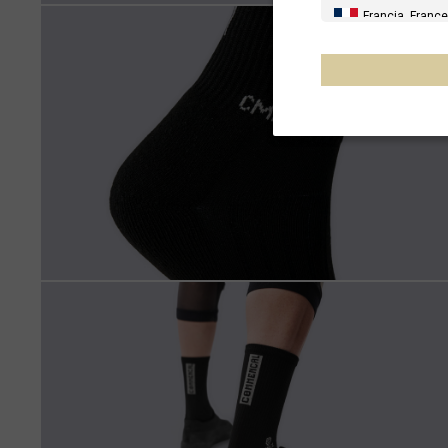
Francia, France
España, Espany
Alemania, Deu
Reino Unido
Italia
Francia - Reuni
Australia
Nueva Zelanda
Otros países
Al-'Iraq العراق
Åland