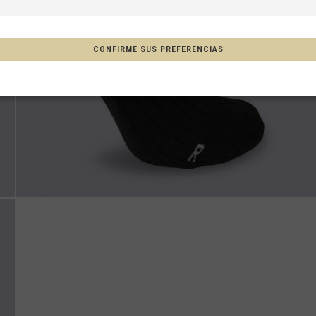
a, Espainia
CONFIRME SUS PREFERENCIAS
tschland
ón
, New Zealand, Aotearoa
Afganistán, افغانستانAfghanestan