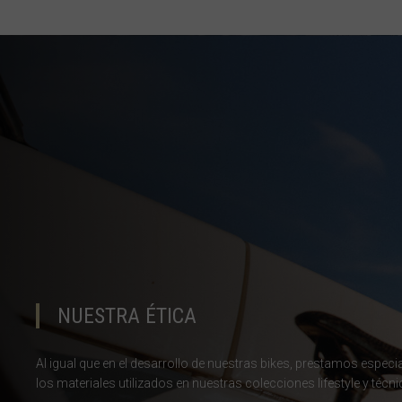
Barbados
Ba
Bélgica, België
Belice, Belize
Benín, Bénin
Bermudas
Bharôt ভাৰত, Bh
Bhārat भारत, Bh
Bielorrusia, Bi
Birmania, Myan
NUESTRA ÉTICA
Bonaire, San E
Al igual que en el desarrollo de nuestras bikes, prestamos especial
Bosnia y Herze
los materiales utilizados en nuestras colecciones lifestyle y técni
Botsuana, Bot