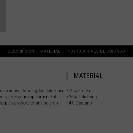
ria
uda, Antigua and Barbuda
Arabia Saudita, Al-‘Arabiyyah as Sa‘ūdiyyah المملكة العربية السعودية
DESCRIPCIÓN
MATERIAL
INSTRUCCIONES DE CUIDADO
MATERIAL
stán
 sesiones de riding, las calcetines
• 70% Prolen
n, y se olvidan rápidamente al
• 26% Poliamida
eich
 del pie y proporcionan una gran
• 4% Elastano
ərbaycan
ladesh বাংলাদেশ