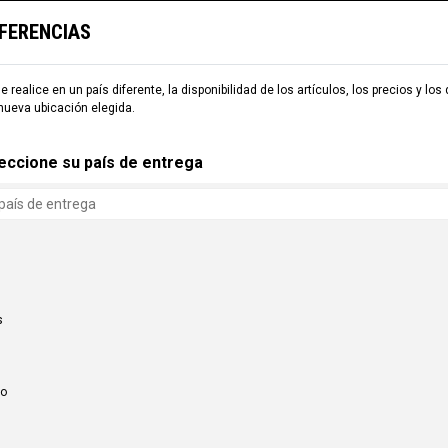
EFERENCIAS
TARIA
ESQUÍ
COMMENCAL WORLD
B2B
e realice en un país diferente, la disponibilidad de los artículos, los precios y los
nueva ubicación elegida.
eccione su país de entrega
s
co