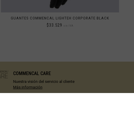
GUANTES COMMENCAL LIGHTEH CORPORATE BLACK
$33.529
sin IVA
2XS
EN STOCK
XS
EN STOCK
S
EN STOCK
M
EN STOCK
L
EN STOCK
XL
EN STOCK
COMMENCAL CARE
2XL
EN STOCK
Nuestra visión del servicio al cliente
Más información