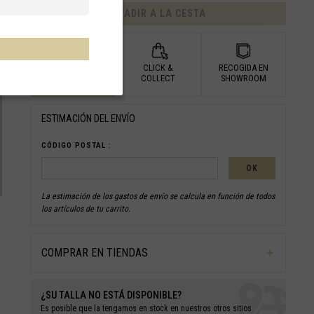
AÑADIR A LA CESTA
ENTREGA
CLICK &
RECOGIDA EN
A DOMICILIO
COLLECT
SHOWROOM
ESTIMACIÓN DEL ENVÍO
CÓDIGO POSTAL :
OK
La estimación de los gastos de envío se calcula en función de todos
los artículos de tu carrito.
COMPRAR EN TIENDAS
¿SU TALLA NO ESTÁ DISPONIBLE?
Es posible que la tengamos en stock en
nuestros otros
sitios