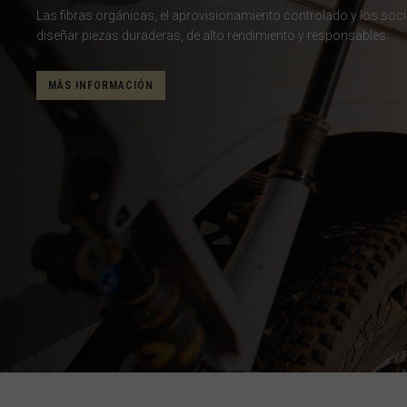
Las fibras orgánicas, el aprovisionamiento controlado y los soc
Brasil
diseñar piezas duraderas, de alto rendimiento y responsables.
Brunéi
MÁS INFORMACIÓN
Bulgariya, Бъл
Burkina Faso
Burundi, Uburu
Bután, Druk Yul,
Cabo Verde
Camboya, Kampu
Camerún, Cam
Catar, Qaṭa
Chad, T
China, Zhōng