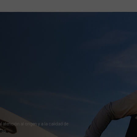
réin, البحرينAl-Bahrayn
, Belgique, Belgien
arôt ভারত, India, Bhārat ભારત, Bhārat भारत, Bhārata ಭಾರತ, Bhārat भारत, Bhāratam ഭാ
arôtô ଭାରତ, Bhārat ਭਾਰਤ, Bhāratam भारतम्, Bārata பாரதம், Bhāratadēsam భారత దేశం
elaruś, Беларусь
ma မြန်မာ
ustaquio y Saba
 atención al origen y a la calidad de
govina, Bosnia I Hercegovína, Босна и Херцеговина
cas.
swana