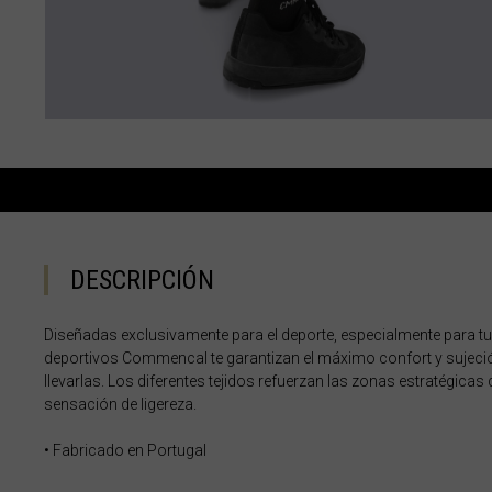
Albania, Shqipë
Angola
Anguila
Antigua y Barb
Argelia, Dzayer
Argentina
DESCRIPCIÓN
Armenia, Haya
Aruba
Diseñadas exclusivamente para el deporte, especialmente para tus
deportivos Commencal te garantizan el máximo confort y sujeció
Austria, Österr
llevarlas. Los diferentes tejidos refuerzan las zonas estratégicas
Azerbaiyán, Az
sensación de ligereza.
Bahamas
• Fabricado en Portugal
Bangladés, Bang