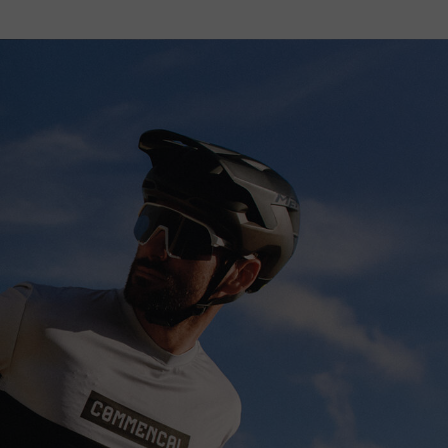
രതം, Bhārat भारत,