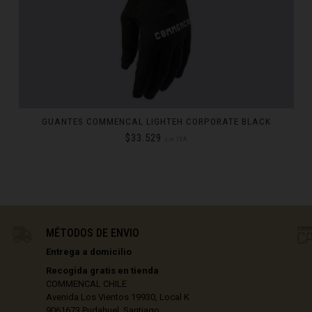
Kıbrıs
Comoras, جزر القمر Comores Koromi
e
PANTALÓN LIGHTECH COMMENCAL BLACK
 Côte d'Ivoire
$147.059
sin IVA
ska
28
EN STOCK
30
EN STOCK
32
EN STOCK
MÉTODOS DE ENVIO
33
EN STOCK
Entrega a domicilio
34
EN STOCK
nmark
Recogida gratis en tienda
COMMENCAL CHILE
Avenida Los Vientos 19930, Local K
9061673 Pudahuel, Santiago