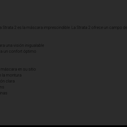
ria
 la Strata 2 es la máscara imprescindible. La Strata 2 ofrece un campo d
uda, Antigua and Barbuda
Arabia Saudita, Al-‘Arabiyyah as Sa‘ūdiyyah المملكة العربية السعودية
ara una visión inigualable
ra un confort óptimo
 máscara en su sitio
stán
en la montura
ión clara
ens
minas
eich
ərbaycan
ladesh বাংলাদেশ