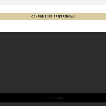
a, Espainia
CONFIRME SUS PREFERENCIAS
tschland
ón
, New Zealand, Aotearoa
Afganistán, افغانستانAfghanestan
DESCRIPCIÓN