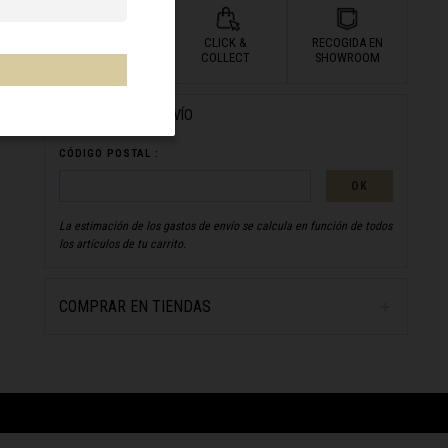
ENTREGA
CLICK &
RECOGIDA EN
A DOMICILIO
COLLECT
SHOWROOM
ESTIMACIÓN DEL ENVÍO
CÓDIGO POSTAL :
OK
La estimación de los gastos de envío se calcula en función de todos
los artículos de tu carrito.
COMPRAR EN TIENDAS