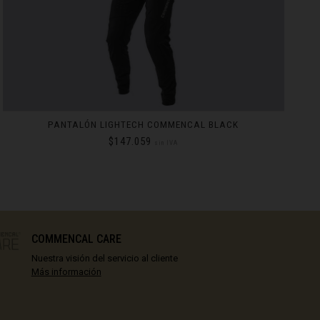
CORTAVIENTOS COMMENCAL PACKABLE BLACK
$92.437
sin IVA
S
EN STOCK
M
EN STOCK
COMMENCAL CARE
L
EN STOCK
Nuestra visión del servicio al cliente
XL
EN STOCK
Más información