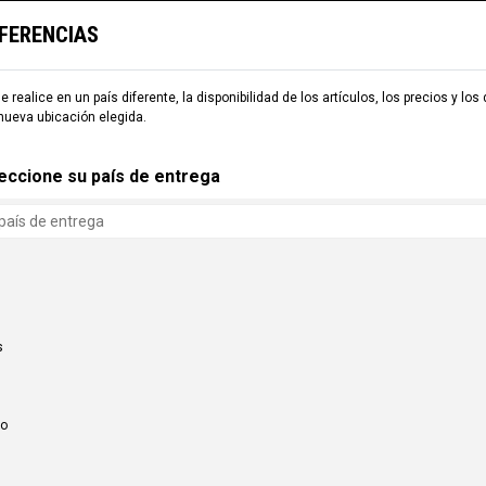
EFERENCIAS
TARIA
ESQUÍ
COMMENCAL WORLD
B2B
e realice en un país diferente, la disponibilidad de los artículos, los precios y los
nueva ubicación elegida.
eccione su país de entrega
s
co