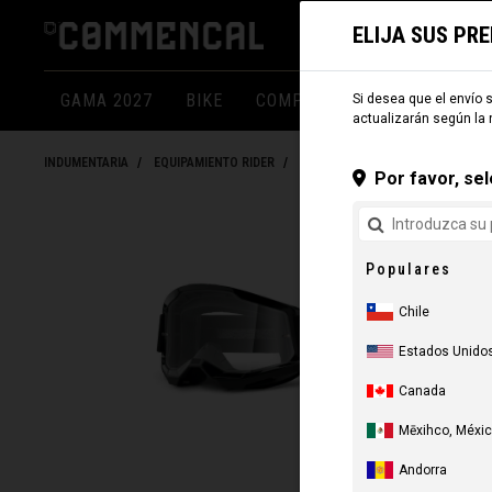
ELIJA SUS PR
GAMA 2027
BIKE
COMPONENTES
INDUMEN
Si desea que el envío s
actualizarán según la 
INDUMENTARIA
EQUIPAMIENTO RIDER
MARCAS
Por favor, sel
Populares
Chile
Estados Unido
Canada
Mēxihco, Méxi
Andorra