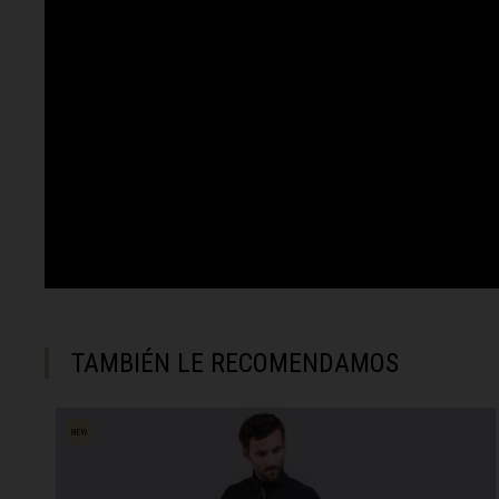
Brasil
Brunéi
Bulgariya, Бъл
Burkina Faso
Burundi, Uburu
Bután, Druk Yul,
Cabo Verde
Camboya, Kampu
Camerún, Cam
TAMBIÉN LE RECOMENDAMOS
Catar, Qaṭa
Chad, T
China, Zhōng