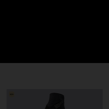
гария
ndi
 འབྲུག་ཡུལ
chea កម្ពុជា
eroon, Cameroun
r قطر
chad, تشاد
guó 中国