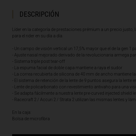
Albania, Shqipë
DESCRIPCIÓN
Angola
Anguila
Líder en la categoría de prestaciones prémium a un precio justo,
Antigua y Barb
para el rider en su día a día.
- Un campo de visión vertical un 17,5% mayor que el de la gen 1 p
- Ajuste nasal mejorado derivado de la revolucionaria armega pa
Argelia, Dzayer
- Sistema triple post tear-off
Argentina
- La espuma facial de doble capa mantiene a raya el sudor
- La correa recubierta de silicona de 40 mm de ancho mantiene la
Armenia, Haya
- El sistema de retención de la lente de 9 puntos asegura la lente 
- Lente de policarbonato con revestimiento antivaho para una vis
Aruba
- Se adapta fácilmente a nuestra lente pre-curved injected shield l
- Racecraft 2 / Accuri 2 / Strata 2 utilizan las mismas lentes y lá
Austria, Österr
Azerbaiyán, Az
En la caja:
Bolsa de microfibra
Bahamas
Bangladés, Bang