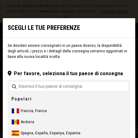
-10% SUL PREZZO IVA INCLUSA
(BICI, TELAI, SCI E SNOWBOARD) PER IL
RITIRO PRESSO IL
COMMENCAL VILLAGE
(ANDORRA) –
ORDINA ONLINE
QUI!
SCEGLI LE TUE PREFERENZE
0
☰
Sito web
Europe
|
Consegna
Se desideri essere consegnato in un paese diverso, la disponibilità
degli articoli, i prezzi e i dettagli della consegna verranno aggiornati in
base alla nuova località scelta.
Per favore, seleziona il tuo paese di consegna
Popolari
Francia, France
Andorra
Spagna, España, Espanya, Espainia