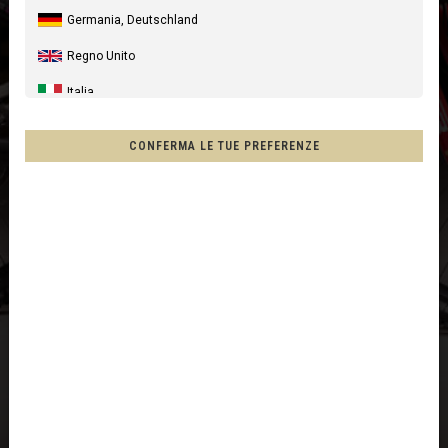
Germania, Deutschland
Regno Unito
Italia
Stati Uniti
CONFERMA LE TUE PREFERENZE
Canada
Australia
Nuova Zelanda, New Zealand, Aotearoa
Francia - Riunione
Cile, Chile
Messico, Mēxihco, México
Altri paesi
Afghanistan, افغانستانAfghanestan