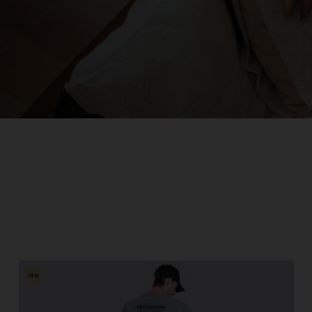
Kıbrıs
Comoras, جزر القمر Comores Koromi
e
 Côte d'Ivoire
ska
nmark