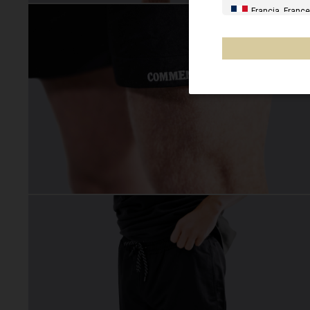
Francia, France
España, Espany
Alemania, Deu
Reino Unido
Italia
Francia - Reuni
Australia
Nueva Zelanda
Otros países
Al-'Iraq العراق
Åland