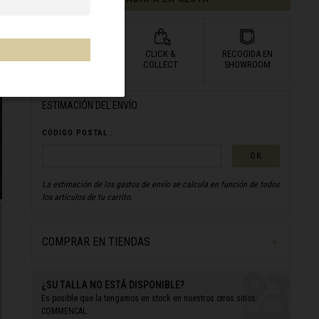
ENTREGA
CLICK &
RECOGIDA EN
A DOMICILIO
COLLECT
SHOWROOM
ESTIMACIÓN DEL ENVÍO
CÓDIGO POSTAL :
OK
La estimación de los gastos de envío se calcula en función de todos
los artículos de tu carrito.
COMPRAR EN TIENDAS
¿SU TALLA NO ESTÁ DISPONIBLE?
Es posible que la tengamos en stock en
nuestros otros
sitios
COMMENCAL.