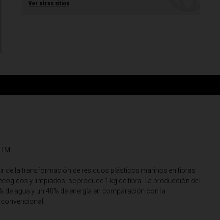
Ver otros sitios
ALTM
tir de la transformación de residuos plásticos marinos en fibras
recogidos y limpiados, se produce 1 kg de fibra. La producción del
% de agua y un 40% de energía en comparación con la
r convencional.