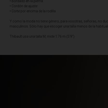
• Bordado en la pierna
• Cordón de ajuste
Barbados
• Corte por encima de la rodilla
Ba
Y como la moda no tiene género, para vosotras, señoras, no dudé
Bélgica, België
masculinos. Sólo hay que escoger una talla menos de la habitual
Belice, Belize
Thibault usa una talla M, mide 1.76 m (5’9")
Benín, Bénin
Bermudas
Bharôt ভাৰত, Bh
Bhārat भारत, Bh
Bielorrusia, Bi
Birmania, Myan
Bonaire, San E
Bosnia y Herze
Botsuana, Bot