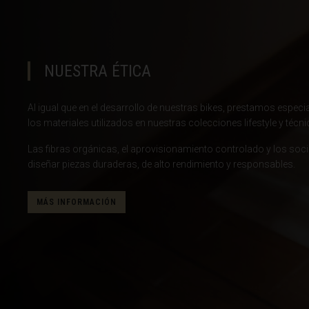
Brasil
Brunéi
NUESTRA ÉTICA
Bulgariya, Бъл
Burkina Faso
Al igual que en el desarrollo de nuestras bikes, prestamos especial
Burundi, Uburu
los materiales utilizados en nuestras colecciones lifestyle y técni
Bután, Druk Yul,
Las fibras orgánicas, el aprovisionamiento controlado y los soc
diseñar piezas duraderas, de alto rendimiento y responsables.
Cabo Verde
Camboya, Kampu
MÁS INFORMACIÓN
Camerún, Cam
Catar, Qaṭa
Chad, T
China, Zhōng