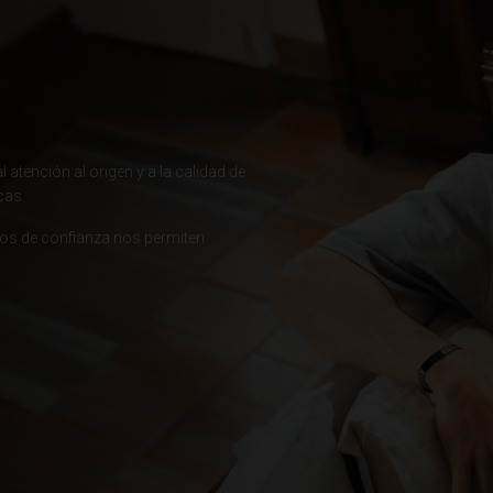
гария
 atención al origen y a la calidad de
ndi
cas.
 འབྲུག་ཡུལ
ios de confianza nos permiten
chea កម្ពុជា
eroon, Cameroun
r قطر
chad, تشاد
guó 中国