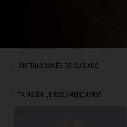
Chipre, Κύπρος 
Colombia
Corea del Nort
Corea del Sur
Costa de Marfil,
INSTRUCCIONES DE CUIDADO
Costa Rica
Croacia, Hrvat
Cuba
TAMBIÉN LE RECOMENDAMOS
Curazao
Dinamarca, Da
Dominica
Ecuador