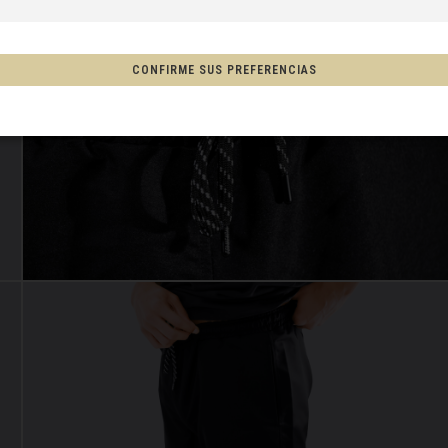
a, Espainia
CONFIRME SUS PREFERENCIAS
tschland
ón
, New Zealand, Aotearoa
Afganistán, افغانستانAfghanestan