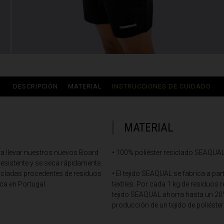
ria
uda, Antigua and Barbuda
Arabia Saudita, Al-‘Arabiyyah as Sa‘ūdiyyah المملكة العربية السعودية
DESCRIPCIÓN
MATERIAL
INSTRUCCIONES DE CUIDADO
MATERIAL
stán
ara llevar nuestros nuevos Board
• 100% poliéster reciclado SEAQU
sistente y se seca rápidamente.
eich
ecicladas procedentes de residuos
• El tejido SEAQUAL se fabrica a par
ərbaycan
ca en Portugal.
textiles. Por cada 1 kg de residuos 
tejido SEAQUAL ahorra hasta un 20
producción de un tejido de poliéste
ladesh বাংলাদেশ