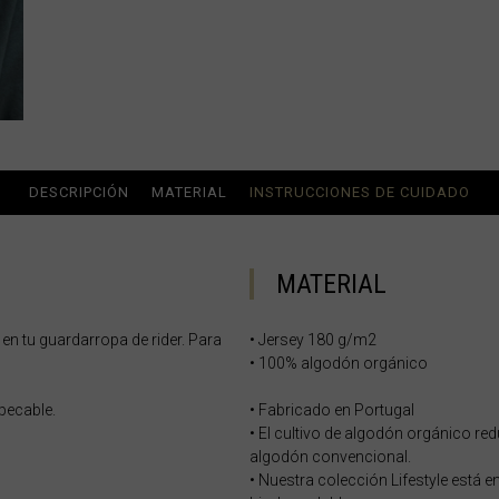
ria
uda, Antigua and Barbuda
Arabia Saudita, Al-‘Arabiyyah as Sa‘ūdiyyah المملكة العربية السعودية
DESCRIPCIÓN
MATERIAL
INSTRUCCIONES DE CUIDADO
MATERIAL
stán
tu guardarropa de rider. Para
• Jersey 180 g/m2
• 100% algodón orgánico
eich
ərbaycan
pecable.
• Fabricado en Portugal
• El cultivo de algodón orgánico 
algodón convencional.
• Nuestra colección Lifestyle est
ladesh বাংলাদেশ