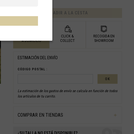
AÑADIR A LA CESTA
ENTREGA
CLICK &
RECOGIDA EN
A DOMICILIO
COLLECT
SHOWROOM
ESTIMACIÓN DEL ENVÍO
CÓDIGO POSTAL :
OK
La estimación de los gastos de envío se calcula en función de todos
los artículos de tu carrito.
COMPRAR EN TIENDAS
¿SU TALLA NO ESTÁ DISPONIBLE?