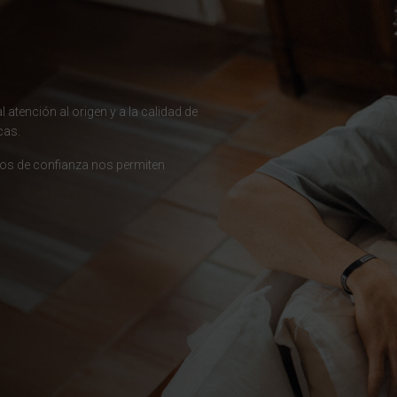
гария
 atención al origen y a la calidad de
cas.
ndi
ios de confianza nos permiten
 འབྲུག་ཡུལ
chea កម្ពុជា
eroon, Cameroun
r قطر
chad, تشاد
guó 中国