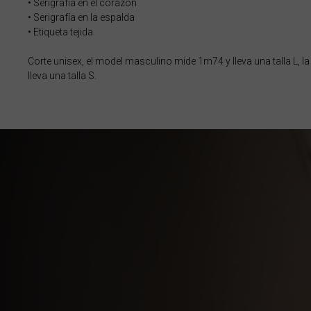
• Serigrafía en el corazón
• Serigrafía en la espalda
Barbados
• Etiqueta tejida
Ba
Corte unisex, el model masculino mide 1m74 y lleva una talla L,
Bélgica, België
lleva una talla S.
Belice, Belize
Benín, Bénin
Bermudas
Bharôt ভাৰত, Bh
Bhārat भारत, Bh
Bielorrusia, Bi
Birmania, Myan
Bonaire, San E
Bosnia y Herze
Botsuana, Bot