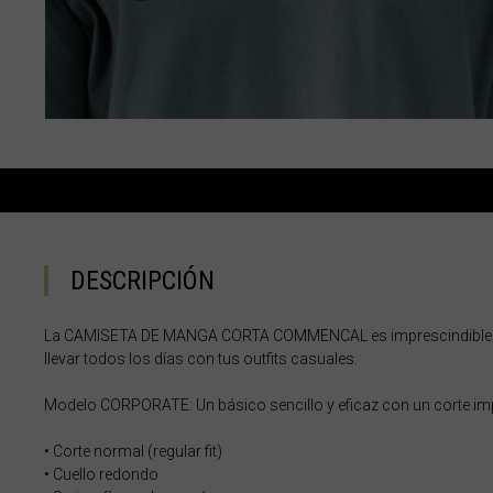
Albania, Shqipë
Angola
Anguila
Antigua y Barb
Argelia, Dzayer
Argentina
DESCRIPCIÓN
Armenia, Haya
Aruba
La CAMISETA DE MANGA CORTA COMMENCAL es imprescindible en 
llevar todos los días con tus outfits casuales.
Austria, Österr
Azerbaiyán, Az
Modelo CORPORATE: Un básico sencillo y eficaz con un corte im
Bahamas
• Corte normal (regular fit)
• Cuello redondo
Bangladés, Bang