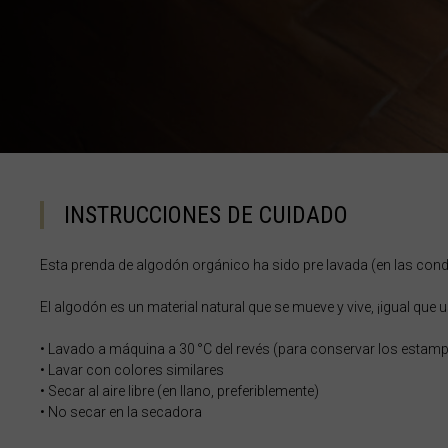
Chipre, Κύπρος 
Colombia
Corea del Nort
Corea del Sur
Costa de Marfil,
INSTRUCCIONES DE CUIDADO
Costa Rica
Esta prenda de algodón orgánico ha sido pre lavada (en las cond
Croacia, Hrvat
Cuba
El algodón es un material natural que se mueve y vive, ¡igual q
Curazao
• Lavado a máquina a 30 °C del revés (para conservar los estam
• Lavar con colores similares
Dinamarca, Da
• Secar al aire libre (en llano, preferiblemente)
Dominica
• No secar en la secadora
Ecuador