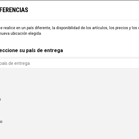
EFERENCIAS
TARIA
ESQUÍ
COMMENCAL WORLD
B2B
e realice en un país diferente, la disponibilidad de los artículos, los precios y los
nueva ubicación elegida.
eccione su país de entrega
s
co