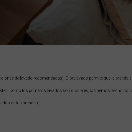
Kıbrıs
Comoras, جزر القمر Comores Koromi
e
 Côte d'Ivoire
iciones de lavado recomendadas). El prelavado permite que la prenda enc
ska
ue usted! Como los primeros lavados son cruciales, los hemos hecho por 
pados de las prendas)
nmark