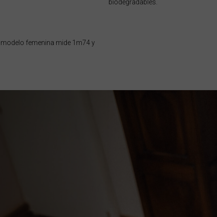
biodegradables.
réin, البحرينAl-Bahrayn
 la modelo femenina mide 1m74 y
, Belgique, Belgien
arôt ভারত, India, Bhārat ભારત, Bhārat भारत, Bhārata ಭಾರತ, Bhārat भारत, Bhāratam ഭാ
arôtô ଭାରତ, Bhārat ਭਾਰਤ, Bhāratam भारतम्, Bārata பாரதம், Bhāratadēsam భారత దేశం
elaruś, Беларусь
ma မြန်မာ
ustaquio y Saba
govina, Bosnia I Hercegovína, Босна и Херцеговина
swana