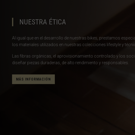
Brasil
Brunéi
NUESTRA ÉTICA
Bulgariya, Бъл
Al igual que en el desarrollo de nuestras bikes, prestamos especial
Burkina Faso
los materiales utilizados en nuestras colecciones lifestyle y técni
Burundi, Uburu
Las fibras orgánicas, el aprovisionamiento controlado y los soc
diseñar piezas duraderas, de alto rendimiento y responsables.
Bután, Druk Yul,
Cabo Verde
MÁS INFORMACIÓN
Camboya, Kampu
Camerún, Cam
Catar, Qaṭa
Chad, T
China, Zhōng