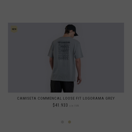
sr
Emiratos Árabes Unidos, Al-’Imārat Al-‘Arabiyyah Al-Muttaḥidah الإمارات العربيّة المتّحدة
Eritrea, Iritriya إرتريا Ertra
ovensko
enija
ia ኢትዮጵያ
pines, Pilipinas
CAMISETA COMMENCAL LOOSE FIT LOGORAMA GREY
$41.933
i, Finland
sin IVA
जी
alupe