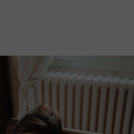
രതം, Bhārat भारत,