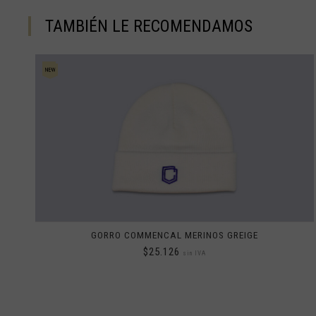
TAMBIÉN LE RECOMENDAMOS
Egipto, مصرMi
El Salvador
Eslovaquia, Sl
Eslovenia, Slov
Estonia, Eesti
Etiopía, Ityop'
Filipinas, Philip
GORRO COMMENCAL MERINOS GREIGE
$25.126
Finlandia, Suom
sin IVA
Fiyi, Fiji, Viti, फ़ि
Francia - Guad