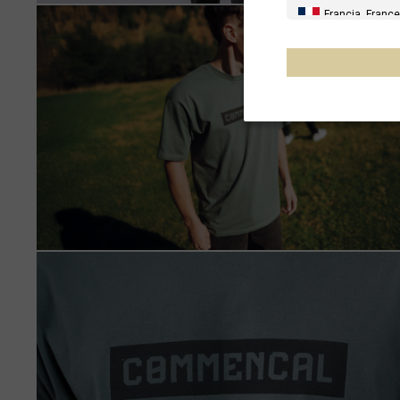
Francia, France
España, Espany
Alemania, Deu
Reino Unido
Italia
Francia - Reuni
Australia
Nueva Zelanda
Otros países
Al-'Iraq العراق
Åland