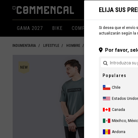
ELIJA SUS PR
GAMA 2027
BIKE
COMPONENTES
INDUMEN
Si desea que el envío s
actualizarán según la 
INDUMENTARIA
LIFESTYLE
HOMBRE
CAMISETAS
Por favor, sel
Populares
Chile
Estados Unido
Canada
Mēxihco, Méxi
Andorra