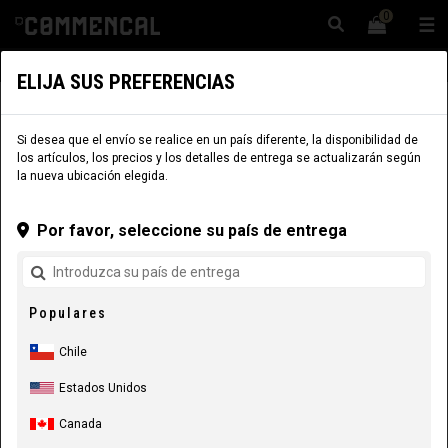
0
☰
Sitio Web
Chile
|
Envío
ELIJA SUS PREFERENCIAS
INDUMENTARIA
LIFESTYLE
HOMBRE
SUDADERAS
Si desea que el envío se realice en un país diferente, la disponibilidad de
los artículos, los precios y los detalles de entrega se actualizarán según
la nueva ubicación elegida.
Por favor, seleccione su país de entrega
Populares
Chile
Estados Unidos
Canada