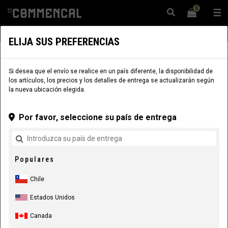
0
☰
Sitio Web
Chile
|
Envío
ELIJA SUS PREFERENCIAS
INDUMENTARIA
OUTLET
LIFESTYLE
Si desea que el envío se realice en un país diferente, la disponibilidad de
los artículos, los precios y los detalles de entrega se actualizarán según
la nueva ubicación elegida.
Por favor, seleccione su país de entrega
Populares
Chile
Estados Unidos
Canada