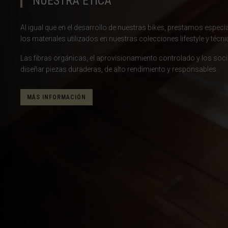
NUESTRA ÉTICA
Brasil
Al igual que en el desarrollo de nuestras bikes, prestamos especial
Brunéi
los materiales utilizados en nuestras colecciones lifestyle y técni
Bulgariya, Бъл
Las fibras orgánicas, el aprovisionamiento controlado y los soc
diseñar piezas duraderas, de alto rendimiento y responsables.
Burkina Faso
Burundi, Uburu
MÁS INFORMACIÓN
Bután, Druk Yul,
Cabo Verde
Camboya, Kampu
Camerún, Cam
Catar, Qaṭa
Chad, T
China, Zhōng