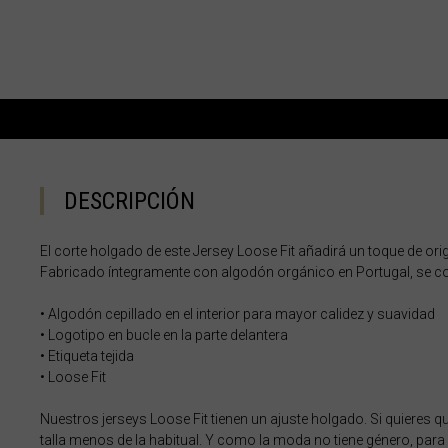
Albania, Shqipë
Angola
Anguila
Antigua y Barb
Argelia, Dzayer
DESCRIPCIÓN
Argentina
El corte holgado de este Jersey Loose Fit añadirá un toque de ori
Armenia, Haya
Fabricado íntegramente con algodón orgánico en Portugal, se con
Aruba
• Algodón cepillado en el interior para mayor calidez y suavidad
Austria, Österr
• Logotipo en bucle en la parte delantera
• Etiqueta tejida
Azerbaiyán, Az
• Loose Fit
Bahamas
Nuestros jerseys Loose Fit tienen un ajuste holgado. Si quieres q
Bangladés, Bang
talla menos de la habitual. Y como la moda no tiene género, para