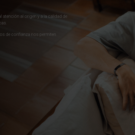
 atención al origen y a la calidad de
cas.
гария
ios de confianza nos permiten
ndi
 འབྲུག་ཡུལ
chea កម្ពុជា
eroon, Cameroun
r قطر
chad, تشاد
guó 中国