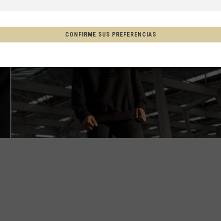
a, Espainia
CONFIRME SUS PREFERENCIAS
tschland
ón
, New Zealand, Aotearoa
Afganistán, افغانستانAfghanestan