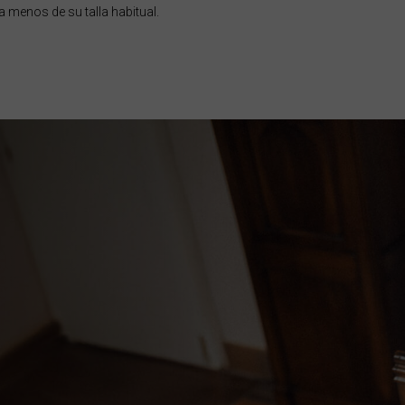
 menos de su talla habitual.
réin, البحرينAl-Bahrayn
, Belgique, Belgien
arôt ভারত, India, Bhārat ભારત, Bhārat भारत, Bhārata ಭಾರತ, Bhārat भारत, Bhāratam ഭാ
arôtô ଭାରତ, Bhārat ਭਾਰਤ, Bhāratam भारतम्, Bārata பாரதம், Bhāratadēsam భారత దేశం
elaruś, Беларусь
ma မြန်မာ
ustaquio y Saba
govina, Bosnia I Hercegovína, Босна и Херцеговина
swana