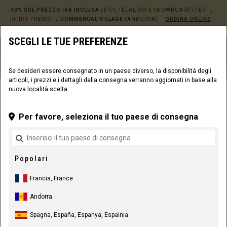
-10% SUL PREZZO IVA INCLUSA
(BICI, TELAI, SCI E SNOWBOARD) PER IL
RITIRO PRESSO IL
COMMENCAL VILLAGE
(ANDORRA) –
ORDINA ONLINE
QUI!
SCEGLI LE TUE PREFERENZE
0
☰
Sito web
Europe
|
Consegna
Se desideri essere consegnato in un paese diverso, la disponibilità degli
articoli, i prezzi e i dettagli della consegna verranno aggiornati in base alla
nuova località scelta.
ABBIGLIAMENTO
ABBIGLIAMENTO RIDER
UOMO
MAGLIE
Per favore, seleziona il tuo paese di consegna
Popolari
Francia, France
Andorra
Spagna, España, Espanya, Espainia