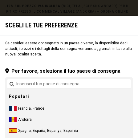
-10% SUL PREZZO IVA INCLUSA
(BICI, TELAI, SCI E SNOWBOARD) PER IL
RITIRO PRESSO IL
COMMENCAL VILLAGE
(ANDORRA) –
ORDINA ONLINE
QUI!
SCEGLI LE TUE PREFERENZE
0
☰
Sito web
Europe
|
Consegna
Se desideri essere consegnato in un paese diverso, la disponibilità degli
articoli, i prezzi e i dettagli della consegna verranno aggiornati in base alla
nuova località scelta.
ABBIGLIAMENTO
LIFESTYLE
UOMO
CALZE
Per favore, seleziona il tuo paese di consegna
Popolari
Francia, France
Andorra
Spagna, España, Espanya, Espainia