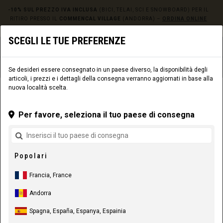
-10% SUL PREZZO IVA INCLUSA
(BICI, TELAI, SCI E SNOWBOARD) PER IL
RITIRO PRESSO IL
COMMENCAL VILLAGE
(ANDORRA) –
ORDINA ONLINE
QUI!
SCEGLI LE TUE PREFERENZE
0
☰
Sito web
Europe
|
Consegna
Se desideri essere consegnato in un paese diverso, la disponibilità degli
articoli, i prezzi e i dettagli della consegna verranno aggiornati in base alla
nuova località scelta.
ABBIGLIAMENTO
LIFESTYLE
UOMO
CALZE
Per favore, seleziona il tuo paese di consegna
Popolari
Francia, France
Andorra
Spagna, España, Espanya, Espainia