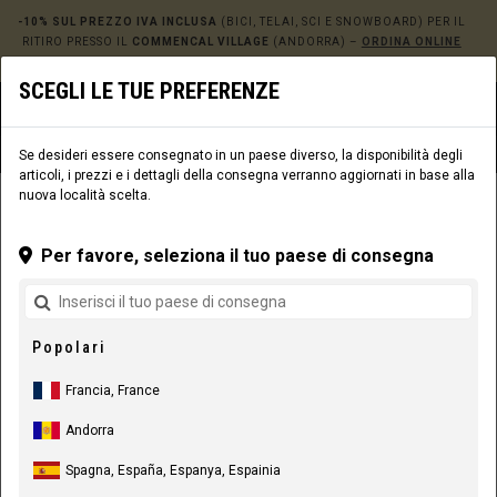
-10% SUL PREZZO IVA INCLUSA
(BICI, TELAI, SCI E SNOWBOARD) PER IL
RITIRO PRESSO IL
COMMENCAL VILLAGE
(ANDORRA) –
ORDINA ONLINE
QUI!
SCEGLI LE TUE PREFERENZE
0
☰
Sito web
Europe
|
Consegna
Se desideri essere consegnato in un paese diverso, la disponibilità degli
articoli, i prezzi e i dettagli della consegna verranno aggiornati in base alla
nuova località scelta.
ABBIGLIAMENTO
LIFESTYLE
UOMO
FELPE
Per favore, seleziona il tuo paese di consegna
Popolari
Francia, France
Andorra
Spagna, España, Espanya, Espainia