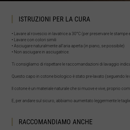
ISTRUZIONI PER LA CURA
Estonia, Eesti
Eswatini, eSwat
• Lavare al rovescio in lavatrice a 30°C (per preservare le stampe e 
• Lavare con colori simili
Etiopia, Ityop'
• Asciugare naturalmente all'aria aperta (in piano, se possibile)
Fær Øer
• Non asciugare in asciugatrice.
Figi, Fiji, Viti, फ़ि
Ti consigliamo di rispettare le raccomandazioni di lavaggio indicate
Filippine, Philip
Questo capo in cotone biologico è stato pre-lavato (seguendo le ra
Finlandia, Suom
Il cotone è un materiale naturale che si muove e vive, proprio come
France - Guyan
E, per andare sul sicuro, abbiamo aumentato leggermente le taglie de
Francia - Guad
Francia - Marti
RACCOMANDIAMO ANCHE
Francia - Mayot