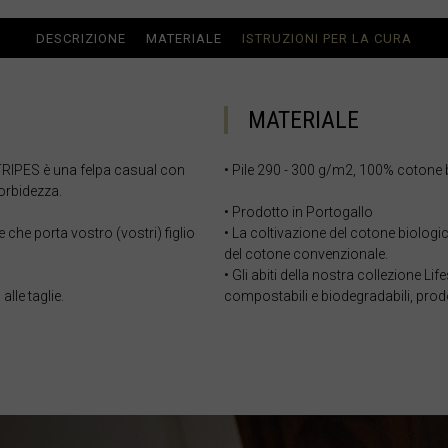
াদেশ
DESCRIZIONE
MATERIALE
ISTRUZIONI PER LA CURA
e, Belgien
MATERIALE
RIPES è una felpa casual con
• Pile 290 - 300 g/m2, 100% cotone 
orbidezza.
• Prodotto in Portogallo
e che porta vostro (vostri) figlio
• La coltivazione del cotone biologi
arôt ভারত, India, Bhārat ભારત, Bhārat भारत, Bhārata ಭಾರತ, Bhārat भारत, Bhāratam ഭാ
del cotone convenzionale.
arôtô ଭାରତ, Bhārat ਭਾਰਤ, Bhāratam भारतम्, Bārata பாரதம், Bhāratadēsam భారత దేశం
• Gli abiti della nostra collezione L
alle taglie.
compostabili e biodegradabili, prodott
, འབྲུག་ཡུལ
elaruś, Беларусь
ma မြန်မာ
govina, Bosnia I Hercegovína, Босна и Херцеговина