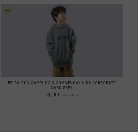
FELPA CON CAPPUCCIO COMMENCAL KIDS CORPORATE
DARK GREY
50,00 €
IVA esclusa
2
IN STOCK
4
IN STOCK
6
IN STOCK