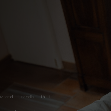
гария
ndi
uchea កម្ពុជា
eroon, Cameroun
d, تشاد
uó 中国
ione all'origine e alla qualità dei
ıbrıs