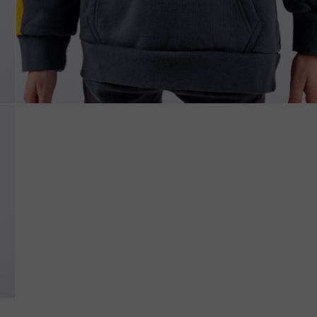
uda, Antigua and Barbuda
Arabia Saudita, Al-‘Arabiyyah as Sa‘ūdiyyah المملكة العربية السعودية
stán
السود
eich
zərbaycan
Bahrein, البحرينAl-Bahrayn