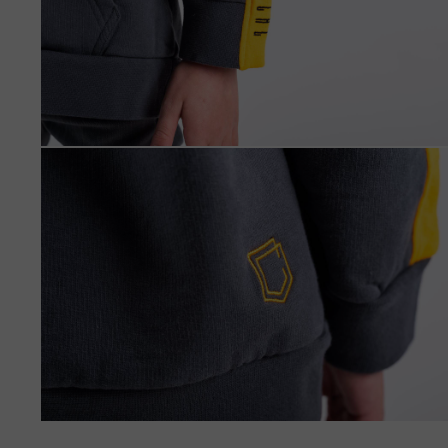
Algeria, Dzayer
Angola
Anguilla
Antigua e Barb
Argentina
Armenia, Haya
Aruba
As-Sudan ان
Austria, Österr
Azerbaigian, A
Bahamas