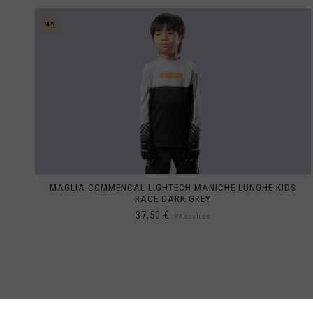
Francia - Saint
Francia - Saint-
Gaana, Ghana,
Gabon, Républi
Gambia
Georgia, Sak'a
Georgia del Sud
GE
MAGLIA COMMENCAL LIGHTECH MANICHE LUNGHE KIDS
Giamaica, Jam
RACE DARK GREY
37,50 €
Giappone, Nip
IVA esclusa
Gibilterra
Gibuti
4
IN STOCK
6
IN STOCK
8
IN STOCK
10
IN STOCK