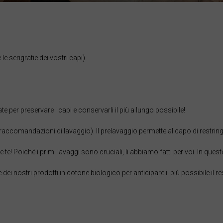
Eritrea, Iritriya إرتريا Ertra
ini
le serigrafie dei vostri capi)
ia ኢትዮጵያ
जी
 per preservare i capi e conservarli il più a lungo possibile!
pines, Pilipinas
ccomandazioni di lavaggio). Il prelavaggio permette al capo di restringe
i, Finland
 te! Poiché i primi lavaggi sono cruciali, li abbiamo fatti per voi. In que
a francese
i nostri prodotti in cotone biologico per anticipare il più possibile il re
alupa
nica
te