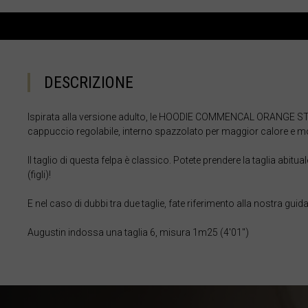
Bangladesh বাংল
Barbados
België, Belgiqu
DESCRIZIONE
Belize
Ispirata alla versione adulto, le HOODIE COMMENCAL ORANGE ST
Benin, Bénin
cappuccio regolabile, interno spazzolato per maggior calore e m
Bermuda
Il taglio di questa felpa è classico. Potete prendere la taglia abitual
Bharôt ভাৰত, Bh
(figli)!
Bhārat भारत, Bh
E nel caso di dubbi tra due taglie, fate riferimento alla nostra guida 
Bhutan, Druk Yul
Bielorussia, Bi
Augustin indossa una taglia 6, misura 1m25 (4'01")
Birmania, Myan
Bosnia ed Erze
Botswana