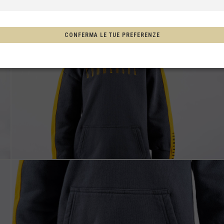
CONFERMA LE TUE PREFERENZE
, New Zealand, Aotearoa
one
hco, México
Afghanistan, افغانستانAfghanestan
ria