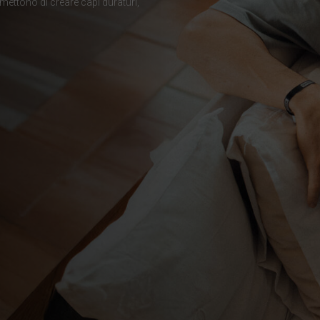
rmettono di creare capi duraturi,
 Côte d'Ivoire
ska
nmark
Emirati Arabi Uniti, Al-’Imārat Al-‘Arabiyyah Al-Muttaḥidah الإمارات العربيّة المتّحدة