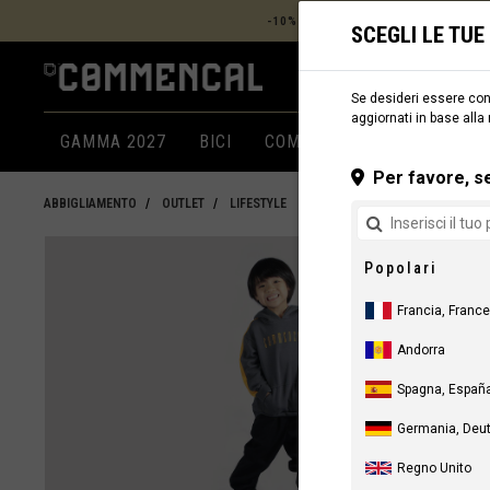
-10% SUL PREZZO IVA INCLUSA
(BIC
SCEGLI LE TU
Se desideri essere cons
aggiornati in base alla
GAMMA 2027
BICI
COMPONENTI
ABBIGLIA
Per favore, se
ABBIGLIAMENTO
OUTLET
LIFESTYLE
Popolari
Francia, France
Andorra
Spagna, España
Germania, Deu
Regno Unito