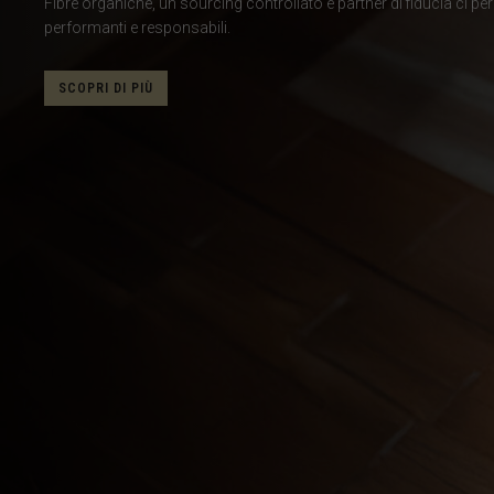
Fibre organiche, un sourcing controllato e partner di fiducia ci pe
Corea del Nord
performanti e responsabili.
Corea del Sud
SCOPRI DI PIÙ
Costa d Avorio,
Costa Rica
Croazia, Hrvat
Cuba
Curaçao
Danimarca, Da
Dominica
Ecuador
Egitto, مصرMisr
El Salvador