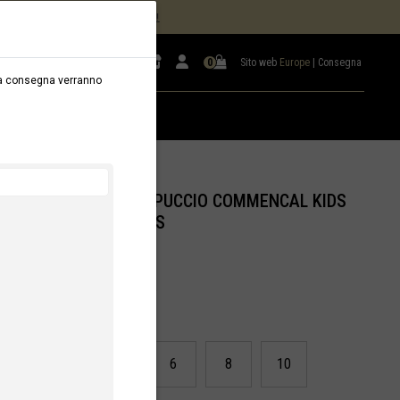
NDORRA) –
ORDINA ONLINE QUI!
Sito web
Europe
|
Consegna
0
ella consegna verranno
LEGGIO
B2B
FELPA CON CAPPUCCIO COMMENCAL KIDS
ORANGE STRIPES
33,33 €
IVA esclusa
ID/SKU :
T22HOOKDORSTR
GUIDA ALLE TAGLIE
2
4
6
8
10