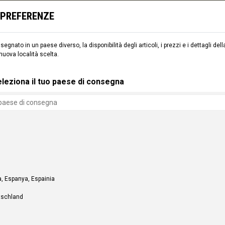
I, TELAI, SCI E SNOWBOARD) PER IL RITIRO PRESSO IL
COMMENCAL VILLAGE
(A
E PREFERENZE
egnato in un paese diverso, la disponibilità degli articoli, i prezzi e i dettagli d
 nuova località scelta.
MENTO
SCI
CMNCL WORLD
CMNCL VILLAGE
NO
leziona il tuo paese di consegna
, Espanya, Espainia
tschland