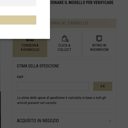
DISPONIBILITÀ:
SELEZIONARE IL MODELLO PER VERIFICARE
LA DISPONIBILITÀ
AGGIUNGI AL CARRELLO
CONSEGNA
CLICK &
RITIRO IN
A DOMICILIO
COLLECT
SHOWROOM
STIMA DELLA SPEDIZIONE
CAP :
OK
La stima delle spese di spedizione è calcolata in base a tutti gli
articoli presenti nel carrello.
ACQUISTO IN NEGOZIO