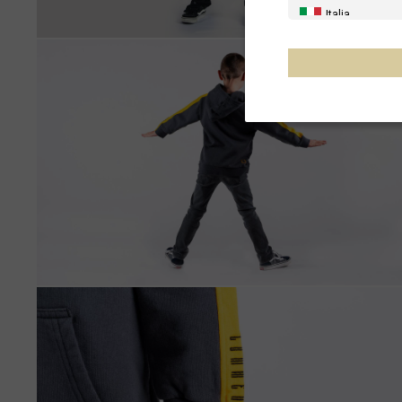
Italia
Stati Uniti
Canada
Australia
Nuova Zelanda
Francia - Riuni
Cile, Chile
Messico, Mēxi
Altri paesi
Al-'Iraq العراق
Albania, Shqipë