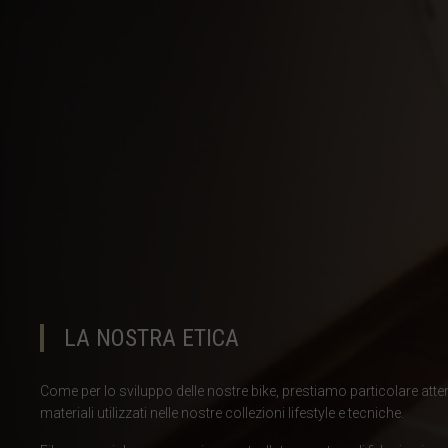
Brasil
Brunei
Bulgariya, Бъл
Burkina Faso
Burundi, Uburu
Cambogia, Kamp
Camerun, Cam
Capo Verde
Ciad, Tcha
LA NOSTRA ETICA
Cina, Zhōngg
Come per lo sviluppo delle nostre bike, prestiamo particolare attenz
Cipro, Κύπρος K
materiali utilizzati nelle nostre collezioni lifestyle e tecniche.
Colombia