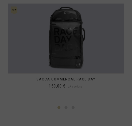
-Barthélemy
Martin
 Gana, Gana
que gabonaise
rt'velo საქართველო
 e Isole Sandwich Australi
SACCA COMMENCAL RACE DAY
aica
150,00 €
IVA esclusa
pon 日本
Giordania, Al-'Urdun الأردن