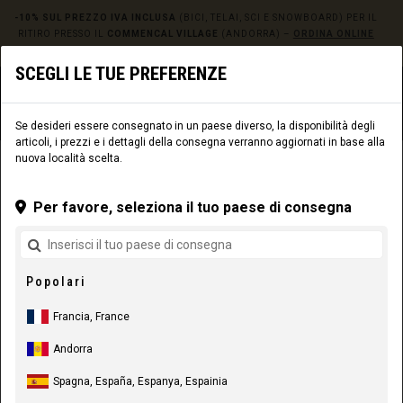
-10% SUL PREZZO IVA INCLUSA
(BICI, TELAI, SCI E SNOWBOARD) PER IL
RITIRO PRESSO IL
COMMENCAL VILLAGE
(ANDORRA) –
ORDINA ONLINE
QUI!
SCEGLI LE TUE PREFERENZE
0
☰
Sito web
Europe
|
Consegna
Se desideri essere consegnato in un paese diverso, la disponibilità degli
articoli, i prezzi e i dettagli della consegna verranno aggiornati in base alla
nuova località scelta.
ABBIGLIAMENTO
ABBIGLIAMENTO RIDER
MARCHE
Per favore, seleziona il tuo paese di consegna
Popolari
Francia, France
Andorra
Spagna, España, Espanya, Espainia