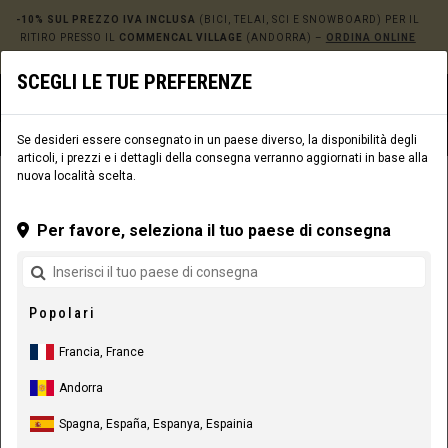
-10% SUL PREZZO IVA INCLUSA
(BICI, TELAI, SCI E SNOWBOARD) PER IL
RITIRO PRESSO IL
COMMENCAL VILLAGE
(ANDORRA) –
ORDINA ONLINE
QUI!
SCEGLI LE TUE PREFERENZE
0
☰
Sito web
Europe
|
Consegna
Se desideri essere consegnato in un paese diverso, la disponibilità degli
articoli, i prezzi e i dettagli della consegna verranno aggiornati in base alla
nuova località scelta.
ABBIGLIAMENTO
ABBIGLIAMENTO RIDER
UOMO
MAGLIE
Per favore, seleziona il tuo paese di consegna
Popolari
Francia, France
Andorra
Spagna, España, Espanya, Espainia