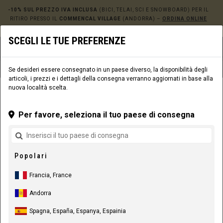
-10% SUL PREZZO IVA INCLUSA
(BICI, TELAI, SCI E SNOWBOARD) PER IL
RITIRO PRESSO IL
COMMENCAL VILLAGE
(ANDORRA) –
ORDINA ONLINE
QUI!
SCEGLI LE TUE PREFERENZE
0
☰
Sito web
Europe
|
Consegna
Se desideri essere consegnato in un paese diverso, la disponibilità degli
articoli, i prezzi e i dettagli della consegna verranno aggiornati in base alla
nuova località scelta.
ABBIGLIAMENTO
ABBIGLIAMENTO RIDER
UOMO
MAGLIE
Per favore, seleziona il tuo paese di consegna
Popolari
Francia, France
Andorra
Spagna, España, Espanya, Espainia