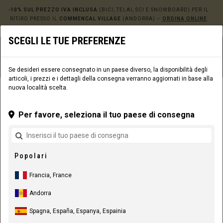
-10% SUL PREZZO IVA INCLUSA
(BICI, TELAI, SCI E SNOWBOARD) PER IL
RITIRO PRESSO IL
COMMENCAL VILLAGE
(ANDORRA) –
ORDINA ONLINE
QUI!
SCEGLI LE TUE PREFERENZE
0
☰
Sito web
Europe
|
Consegna
Se desideri essere consegnato in un paese diverso, la disponibilità degli
articoli, i prezzi e i dettagli della consegna verranno aggiornati in base alla
nuova località scelta.
ABBIGLIAMENTO
ABBIGLIAMENTO RIDER
UOMO
MAGLIE
Per favore, seleziona il tuo paese di consegna
Popolari
Francia, France
Andorra
Spagna, España, Espanya, Espainia