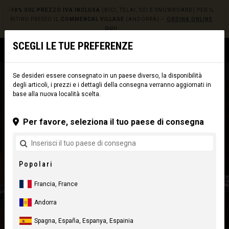
-10% SUL PREZZO IVA INCLUSA
(BICI, TELAI, SCI E SNOWBOARD) PER IL
RITIRO PRESSO IL
COMMENCAL VILLAGE
(ANDORRA) –
ORDINA ONLINE
QUI!
SCEGLI LE TUE PREFERENZE
0
☰
Sito web
Europe
|
Consegna
Se desideri essere consegnato in un paese diverso, la disponibilità
degli articoli, i prezzi e i dettagli della consegna verranno aggiornati in
base alla nuova località scelta.
Per favore, seleziona il tuo paese di consegna
Popolari
Francia, France
Andorra
Spagna, España, Espanya, Espainia