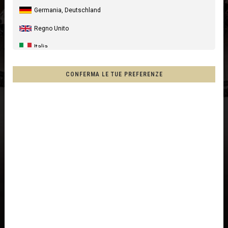
Germania, Deutschland
Regno Unito
Italia
Stati Uniti
CONFERMA LE TUE PREFERENZE
Canada
Australia
Nuova Zelanda, New Zealand, Aotearoa
Francia - Riunione
Cile, Chile
Messico, Mēxihco, México
Altri paesi
Afghanistan, افغانستانAfghanestan