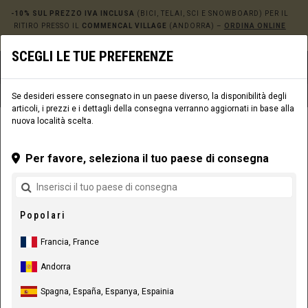
-10% SUL PREZZO IVA INCLUSA
(BICI, TELAI, SCI E SNOWBOARD) PER IL
RITIRO PRESSO IL
COMMENCAL VILLAGE
(ANDORRA) –
ORDINA ONLINE
QUI!
SCEGLI LE TUE PREFERENZE
0
☰
Sito web
Europe
|
Consegna
Se desideri essere consegnato in un paese diverso, la disponibilità degli
articoli, i prezzi e i dettagli della consegna verranno aggiornati in base alla
nuova località scelta.
ABBIGLIAMENTO
ABBIGLIAMENTO RIDER
MARCHE
Per favore, seleziona il tuo paese di consegna
Popolari
Francia, France
Andorra
Spagna, España, Espanya, Espainia