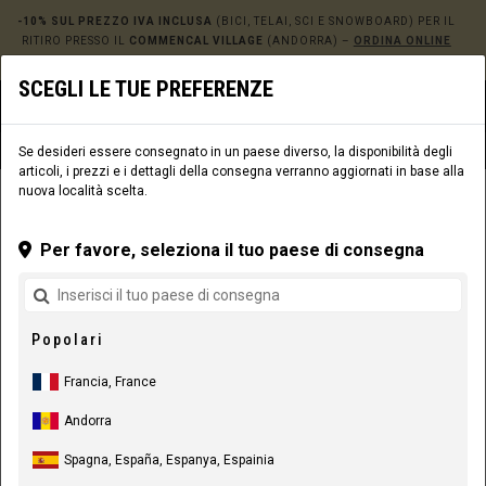
-10% SUL PREZZO IVA INCLUSA
(BICI, TELAI, SCI E SNOWBOARD) PER IL
RITIRO PRESSO IL
COMMENCAL VILLAGE
(ANDORRA) –
ORDINA ONLINE
QUI!
SCEGLI LE TUE PREFERENZE
0
☰
Sito web
Europe
|
Consegna
Se desideri essere consegnato in un paese diverso, la disponibilità degli
articoli, i prezzi e i dettagli della consegna verranno aggiornati in base alla
nuova località scelta.
ABBIGLIAMENTO
ABBIGLIAMENTO RIDER
UOMO
MAGLIE
Per favore, seleziona il tuo paese di consegna
Popolari
Francia, France
Andorra
Spagna, España, Espanya, Espainia