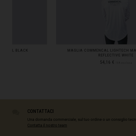
Bangladesh বাংল
Barbados
België, Belgiqu
Belize
MAGLIA COMMENCAL LIGHTECH MANICHE LUNGHE
Benin, Bénin
REFLECTIVE WHITE
54,16 €
Bermuda
IVA esclusa
Bharôt ভাৰত, Bh
Bhārat भारत, Bh
XS
IN STOCK
Bhutan, Druk Yul
S
IN STOCK
M
IN STOCK
Bielorussia, Bi
L
IN STOCK
XXL
IN STOCK
CONTATTACI
Birmania, Myan
Una domanda commerciale, sul tuo ordine o un consiglio tec
Bosnia ed Erze
Contatta il nostro team
Botswana