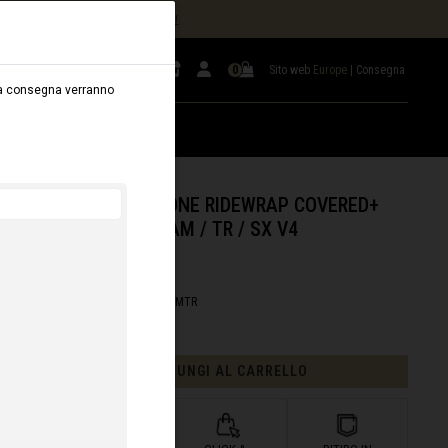
NDORRA) –
ORDINA ONLINE QUI!
Sito web
Europe
|
Consegna
0
ella consegna verranno
LEGGIO
B2B
KIT DI PROTEZIONE RIDEWRAP COVERED+
OPACO - META AM / TR / SX V4
66,66 €
IVA esclusa
ID/SKU :
A21WRAPRWMTTAMTR
AGGIUNGI AL CARRELLO