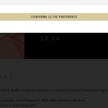
CONFERMA LE TUE PREFERENZE
, New Zealand, Aotearoa
one
hco, México
Afghanistan, افغانستانAfghanestan
rla in quelle condizioni quando ci si diverte a pedalare è ancora meglio
misura, che proteggono l'80% della superficie del telaio.
ria
bici in tutta tranquillità.