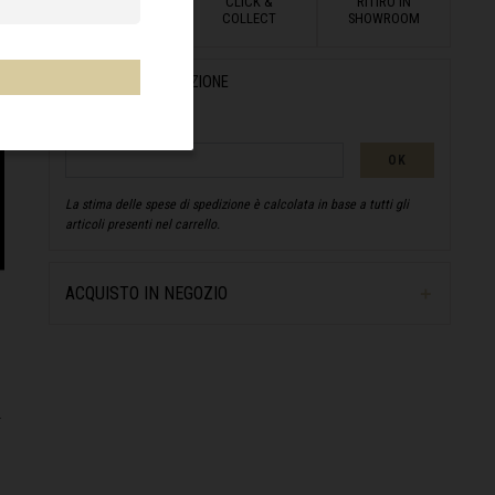
CONSEGNA
CLICK &
RITIRO IN
A DOMICILIO
COLLECT
SHOWROOM
STIMA DELLA SPEDIZIONE
CAP :
OK
La stima delle spese di spedizione è calcolata in base a tutti gli
articoli presenti nel carrello.
ACQUISTO IN NEGOZIO
.