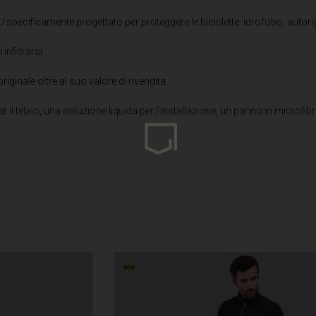
U specificamente progettato per proteggere le biciclette: idrofobo, autorig
infiltrarsi.
uda, Antigua and Barbuda
riginale oltre al suo valore di rivendita.
Arabia Saudita, Al-‘Arabiyyah as Sa‘ūdiyyah المملكة العربية السعودية
er il telaio, una soluzione liquida per l'installazione, un panno in microf
stán
السود
eich
zərbaycan
Bahrein, البحرينAl-Bahrayn