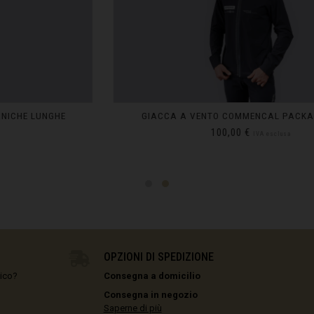
াদেশ
e, Belgien
GIACCA A VENTO COMMENCAL PACKABLE BLACK
100,00 €
IVA esclusa
arôt ভারত, India, Bhārat ભારત, Bhārat भारत, Bhārata ಭಾರತ, Bhārat भारत, Bhāratam ഭാ
arôtô ଭାରତ, Bhārat ਭਾਰਤ, Bhāratam भारतम्, Bārata பாரதம், Bhāratadēsam భారత దేశం
, འབྲུག་ཡུལ
S
IN STOCK
M
IN STOCK
elaruś, Беларусь
L
IN STOCK
XL
IN STOCK
OPZIONI DI SPEDIZIONE
ma မြန်မာ
nico?
Consegna a domicilio
govina, Bosnia I Hercegovína, Босна и Херцеговина
Consegna in negozio
Saperne di più