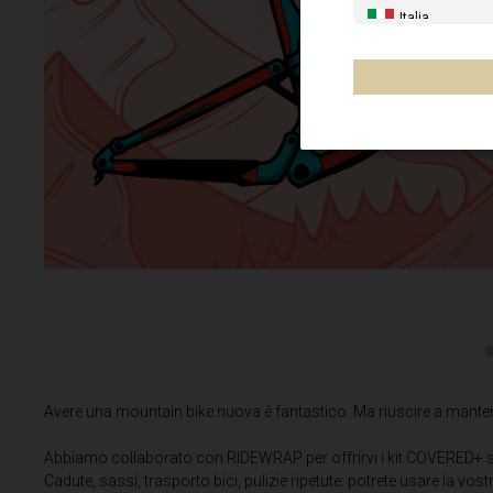
Italia
Stati Uniti
Canada
Australia
Nuova Zelanda
Francia - Riuni
Cile, Chile
Messico, Mēxi
Altri paesi
Avere una mountain bike nuova è fantastico. Ma riuscire a mantene
Al-'Iraq العراق
Abbiamo collaborato con RIDEWRAP per offrirvi i kit COVERED+ su 
Albania, Shqipë
Cadute, sassi, trasporto bici, pulizie ripetute: potrete usare la vostra 