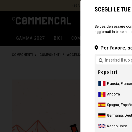
-10% SUL PREZZO IVA INCLUSA
(BIC
SCEGLI LE TU
Se desideri essere cons
aggiornati in base alla
GAMMA 2027
BICI
COMPONENTI
ABBIGLIA
Per favore, se
COMPONENTI
COMPONENTI
ACCESSORI
Popolari
Francia, France
Andorra
Spagna, España
Germania, Deu
Regno Unito