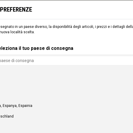
I, TELAI, SCI E SNOWBOARD) PER IL RITIRO PRESSO IL
COMMENCAL VILLAGE
(A
E PREFERENZE
egnato in un paese diverso, la disponibilità degli articoli, i prezzi e i dettagli d
 nuova località scelta.
MENTO
SCI
CMNCL WORLD
CMNCL VILLAGE
NO
leziona il tuo paese di consegna
, Espanya, Espainia
tschland