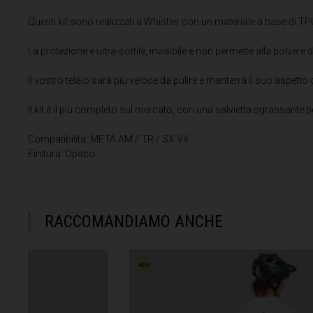
Algeria, Dzayer
Questi kit sono realizzati a Whistler con un materiale a base di TP
Angola
La protezione è ultra-sottile, invisibile e non permette alla polvere di 
Anguilla
Antigua e Barb
Il vostro telaio sarà più veloce da pulire e manterrà il suo aspetto o
Il kit è il più completo sul mercato, con una salvietta sgrassante p
Argentina
Compatibilità: META AM / TR / SX V4
Finitura: Opaco
Armenia, Haya
Aruba
As-Sudan ان
RACCOMANDIAMO ANCHE
Austria, Österr
Azerbaigian, A
Bahamas